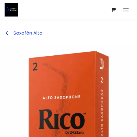
Ir al contenido
Saxofón Alto