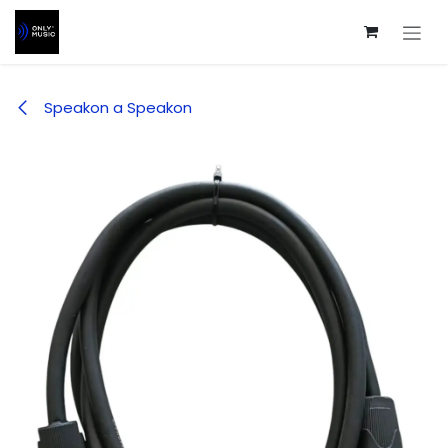
Ir al contenido
Speakon a Speakon