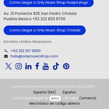
Como Llegar a Only Music Shop Huejotzingo
Av. 12 Poniente 925 San Pedro Cholula
Puebla Mexico +52 222 803 8700
Como Llegar a Only Music Shop Cholula
Estados Unidos Mexicanos
+52 222 197 6600
hola@onlymusicshop.com
Derechos Reservados © Only Music Shop 2025
Español (MX)
|
Español
Con la tecnología de
- El mejor
Comercio
electrónico de código abierto