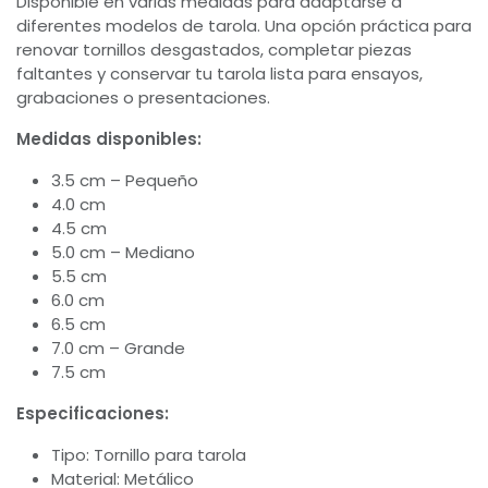
Disponible en varias medidas para adaptarse a
diferentes modelos de tarola. Una opción práctica para
renovar tornillos desgastados, completar piezas
faltantes y conservar tu tarola lista para ensayos,
grabaciones o presentaciones.
Medidas disponibles:
3.5 cm – Pequeño
4.0 cm
4.5 cm
5.0 cm – Mediano
5.5 cm
6.0 cm
6.5 cm
7.0 cm – Grande
7.5 cm
Especificaciones:
Tipo: Tornillo para tarola
Material: Metálico