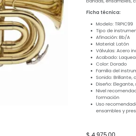
bandas, ensambles, c
Ficha técnica:
Modelo: TRPIC99
Tipo de instrume
Afinación: Bb/A
Material: Latón
Válvulas: Acero i
Acabado: Laque
Color: Dorado
Familia del instr
Sonido: Brillante,
Diseño: Elegante,
Nivel recomendado
formación
Uso recomendado:
ensambles y pre
$
4,975.00