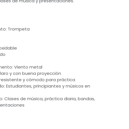
lases de música y presentaciones.
nto: Trompeta
noxidable
ado
umento: Viento metal
 claro y con buena proyección
 resistente y cómodo para práctica
: Estudiantes, principiantes y músicos en
 Clases de música, práctica diaria, bandas,
sentaciones