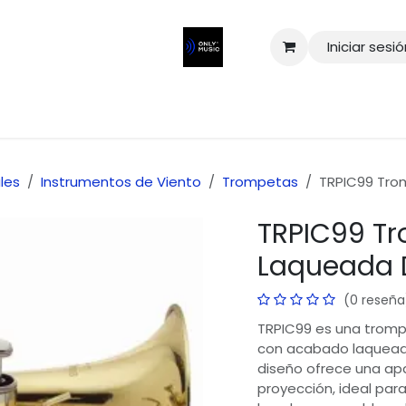
Iniciar sesi
les
Instrumentos de Viento
Trompetas
TRPIC99 Tro
TRPIC99 T
Laqueada 
(0 reseña
TRPIC99 es una trompe
con acabado laqueado
diseño ofrece una apa
proyección, ideal par