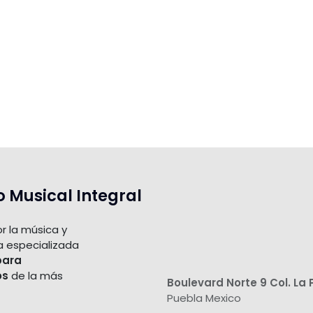
o Musical Integral
r la música y
a especializada
para
os
de la más
Boulevard Norte 9 Col. La 
Puebla Mexico