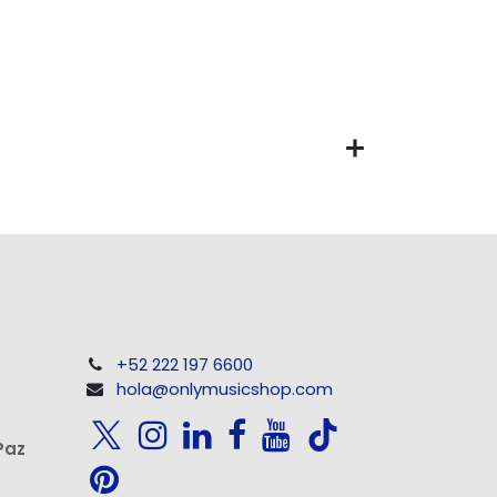
+52 222 197 6600
hola@onlymusicshop.com
Paz