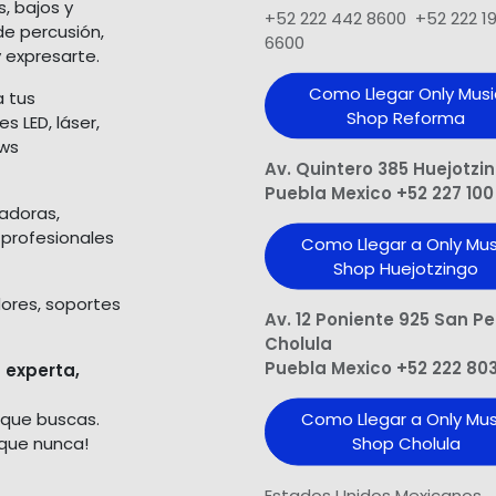
s, bajos y
+52 222 442 8600 +52 222 1
de percusión,
6600
 expresarte.
Como Llegar Only Musi
a tus
Shop​ Reforma
 LED, láser,
ows
Av. Quintero 385 Huejotzi
Puebla Mexico +52 227 100
ladoras,
 profesionales
Como Llegar a Only Mus
Shop Huejotzingo
dores, soportes
Av. 12 Poniente 925 San P
Cholula
Puebla Mexico +52 222 80
 experta,
 que buscas.
Como Llegar a Only Mus
 que nunca!
Shop Cholula
Estados Unidos Mexicanos