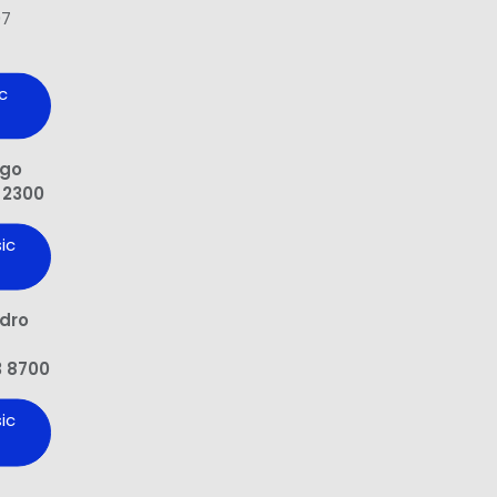
97
c
ngo
 2300
ic
edro
3 8700
ic