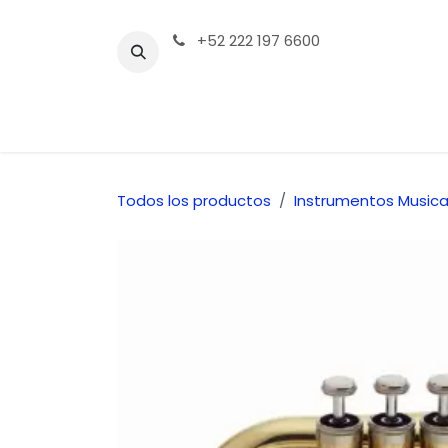
Ir al contenido
+52 222 197 6600
Tienda | Productos
Contáctenos
Todos los productos
Instrumentos Musica