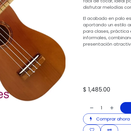
fácil de tocar, ideal 
disfrutar melodías con
El acabado en palo esc
aportando un estilo ar
para clases, práctica
informales, combinan
presentación atractiv
$
1,485.00
Comprar ahora