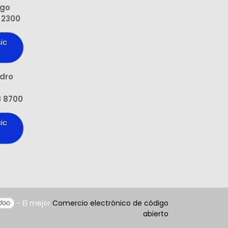
ngo
 2300
ic
edro
3 8700
ic
- El mejor
Comercio electrónico de código
abierto