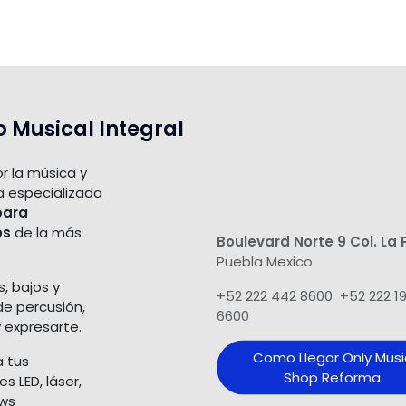
o Musical Integral
r la música y
a especializada
para
os
de la más
Boulevard Norte 9 Col. La 
Puebla Mexico
s, bajos y
+52 222 442 8600 +52 222 1
de percusión,
6600
 expresarte.
Como Llegar Only Musi
a tus
Shop​ Reforma
 LED, láser,
ows