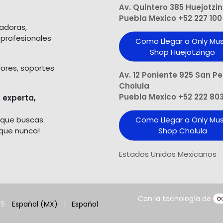
Av. Quintero 385 Huejotzi
Puebla Mexico +52 227 100
ladoras,
 profesionales
Como Llegar a Only Mus
Shop Huejotzingo
dores, soportes
Av. 12 Poniente 925 San P
Cholula
Puebla Mexico +52 222 80
 experta,
 que buscas.
Como Llegar a Only Mus
 que nunca!
Shop Cholula
Estados Unidos Mexicanos
Con la tecnología de
25
Español (MX)
|
Español