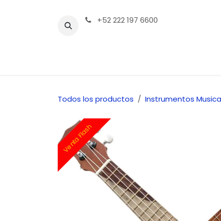
Ir al contenido
+52 222 197 6600
Tienda | Productos
Contáctenos
Todos los productos
Instrumentos Musica
Venta Flash