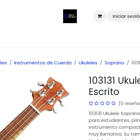
Iniciar sesi
les
Instrumentos de Cuerda
Ukuleles
Soprano
103
103131 Uku
Escrito
(0 reseña
103131 Ukulele Sopran
para estudiantes, pri
instrumento compacto
muy llamativa. Su tam