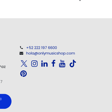
+52 222 197 6600
hola@onlymusicshop.com
Paz
97
c