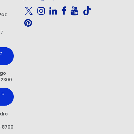
Paz
97
c
ngo
 2300
ic
edro
3 8700