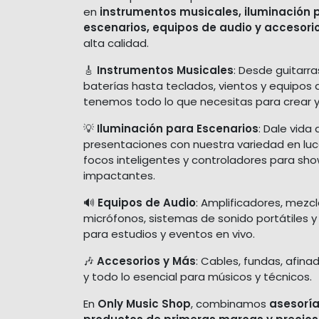
en
instrumentos musicales, iluminación 
escenarios, equipos de audio y accesori
alta calidad.
🎸
Instrumentos Musicales
: Desde guitarra
baterías hasta teclados, vientos y equipos 
tenemos todo lo que necesitas para crear y
💡
Iluminación para Escenarios
: Dale vida 
presentaciones con nuestra variedad en luces
focos inteligentes y controladores para sh
impactantes.
🔊
Equipos de Audio
: Amplificadores, mezc
micrófonos, sistemas de sonido portátiles y
para estudios y eventos en vivo.
🎶
Accesorios y Más
: Cables, fundas, afina
y todo lo esencial para músicos y técnicos.
En
Only Music Shop
, combinamos
asesoría
productos de primeras marcas y precios