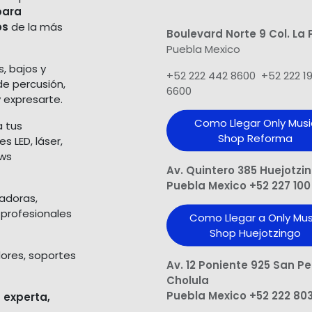
para
os
de la más
Boulevard Norte 9 Col. La 
Puebla Mexico
s, bajos y
+52 222 442 8600 +52 222 1
de percusión,
6600
 expresarte.
Como Llegar Only Musi
a tus
Shop​ Reforma
 LED, láser,
ows
Av. Quintero 385 Huejotzi
Puebla Mexico +52 227 100
ladoras,
 profesionales
Como Llegar a Only Mus
Shop Huejotzingo
dores, soportes
Av. 12 Poniente 925 San P
Cholula
Puebla Mexico +52 222 80
 experta,