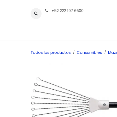
Ir al contenido
+52 222 197 6600
Tienda | Productos
Contáctenos
Todos los productos
Consumibles
Maz