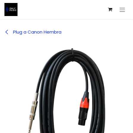
Ir al contenido
Plug a Canon Hembra