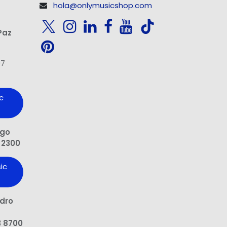
hola@onlymusicshop.com
Paz
97
c
ngo
 2300
ic
edro
3 8700