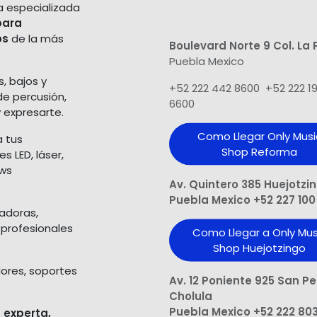
a especializada
para
os
de la más
Boulevard Norte 9 Col. La 
Puebla Mexico
s, bajos y
+52 222 442 8600 +52 222 1
de percusión,
6600
 expresarte.
Como Llegar Only Musi
a tus
Shop​ Reforma
 LED, láser,
ows
Av. Quintero 385 Huejotzi
Puebla Mexico +52 227 100
ladoras,
 profesionales
Como Llegar a Only Mus
Shop Huejotzingo
dores, soportes
Av. 12 Poniente 925 San P
Cholula
Puebla Mexico +52 222 80
 experta,