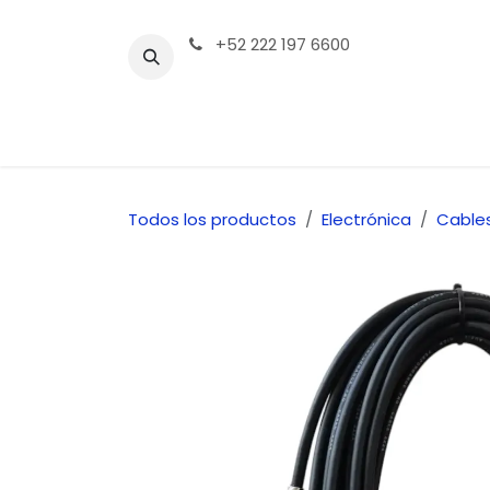
Ir al contenido
+52 222 197 6600
Tienda | Productos
Contáctenos
Todos los productos
Electrónica
Cable