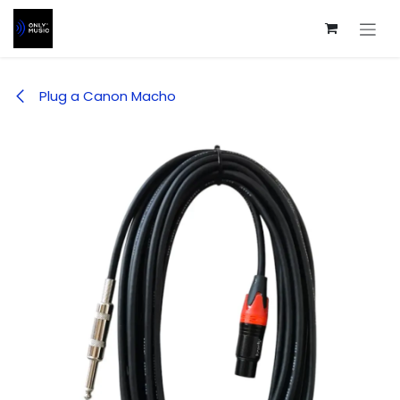
Ir al contenido
Plug a Canon Macho