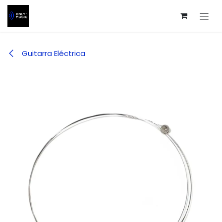
Ir al contenido
Guitarra Eléctrica