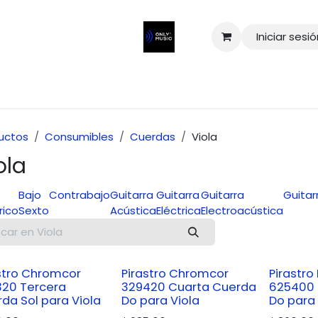
Iniciar sesi
uctos
Consumibles
Cuerdas
Viola
ola
Bajo
Contrabajo
Guitarra
Guitarra
Guitarra
Guitar
rico
Sexto
Acústica
Eléctrica
Electroacústica
stro Chromcor
Pirastro Chromcor
Pirastro 
320 Tercera
329420 Cuarta Cuerda
625400 
da Sol para Viola
Do para Viola
Do para 