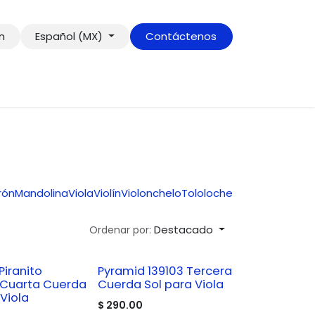
ón
Español (MX)
Contáctenos
rón
Mandolina
Viola
Violín
Violonchelo
Tololoche
Destacado
Ordenar por:
Piranito
Pyramid 139103 Tercera
Cuarta Cuerda
Cuerda Sol para Viola
Viola
$
290.00