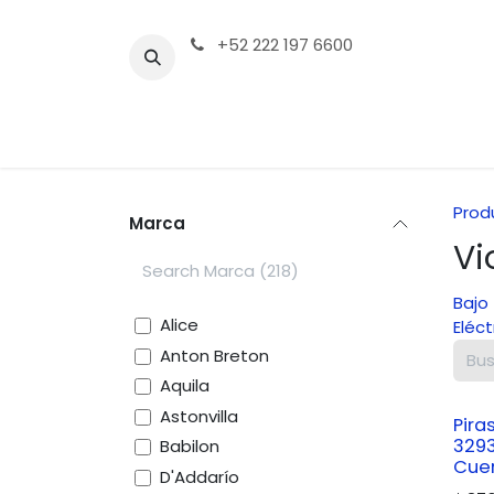
Ir al contenido
+52 222 197 6600
Tienda | Productos
Contáctenos
Prod
Marca
Vi
Bajo
Alice
Eléct
Anton Breton
Aquila
Astonvilla
Pira
329
Babilon
Cuer
D'Addarío