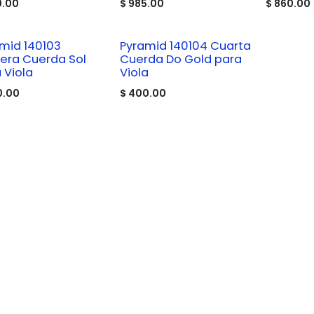
0.00
$
985.00
$
860.00
mid 140103
Pyramid 140104 Cuarta
era Cuerda Sol
Cuerda Do Gold para
 Viola
Viola
0.00
$
400.00