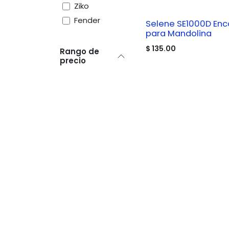
Ziko
Fender
Selene SE1000D En
para Mandolina
Only Music
La Bella
$
135.00
Rango de
precio
Pirastro
Orphee
Shuffle
Selene
Sonatina
Supernova
Thomastik
Victor
Dunlop
Ernie Ball
Jimmy Wess
Gibson