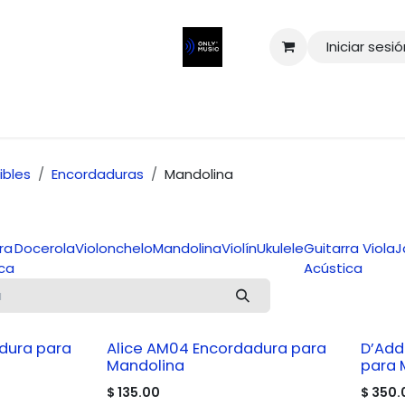
Iniciar sesi
bles
Encordaduras
Mandolina
ra
Docerola
Violonchelo
Mandolina
Violín
Ukulele
Guitarra
Viola
J
ica
Acústica
dura para
Alice AM04 Encordadura para
D’Add
Mandolina
para 
$
135.00
$
350.