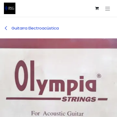
Ir al contenido
Guitarra Electroacústica