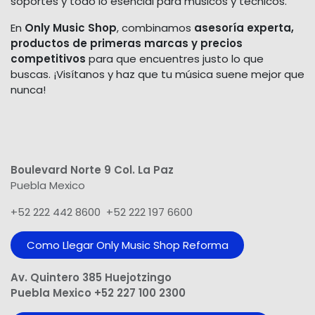
soportes y todo lo esencial para músicos y técnicos.
En
Only Music Shop
, combinamos
asesoría experta,
productos de primeras marcas y precios
competitivos
para que encuentres justo lo que
buscas. ¡Visítanos y haz que tu música suene mejor que
nunca!
Boulevard Norte 9 Col. La Paz
Puebla Mexico
+52 222 442 8600 +52 222 197 6600
Como Llegar Only Music Shop​ Reforma
Av. Quintero 385 Huejotzingo
Puebla Mexico +52 227 100 2300