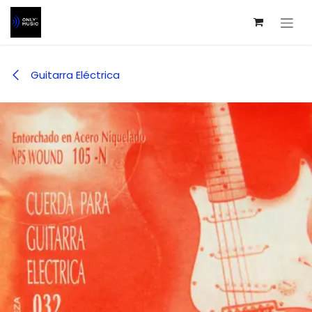
Ir al contenido
Guitarra Eléctrica