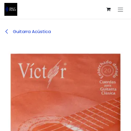
Ir al contenido
Guitarra Acústica