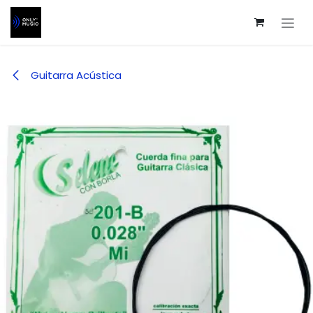
Ir al contenido
Guitarra Acústica