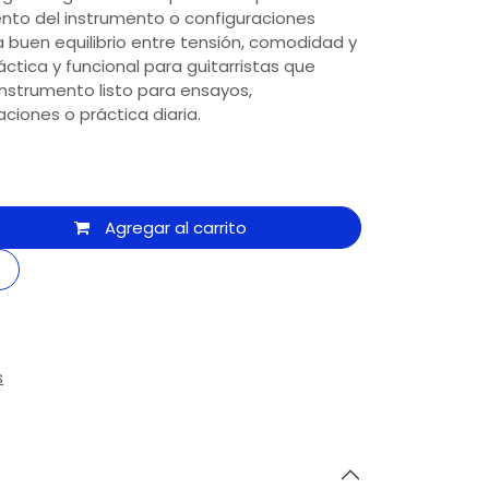
97
ento del instrumento o configuraciones
a buen equilibrio entre tensión, comodidad y
ctica y funcional para guitarristas que
c
nstrumento listo para ensayos,
ciones o práctica diaria.
ngo
 2300
ic
Agregar al carrito
edro
3 8700
s
ic