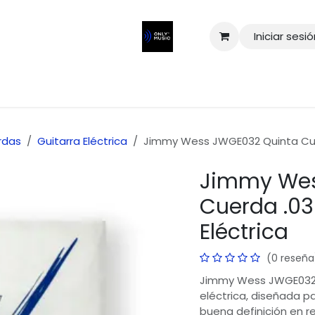
Iniciar sesi
rdas
Guitarra Eléctrica
Jimmy Wess JWGE032 Quinta Cuer
Jimmy Wes
o Musical Integral
Cuerda .03
r la música y
Eléctrica
a especializada
para
(0 reseña
os
de la más
Boulevard Norte 9 Col. La 
Jimmy Wess JWGE032 qu
Puebla Mexico
eléctrica, diseñada p
s, bajos y
buena definición en r