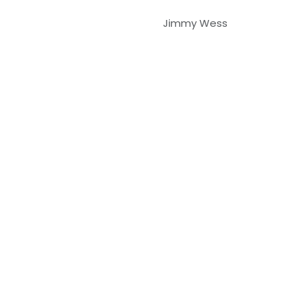
Jimmy Wess
- El mejor
Comercio electrónico de código
abierto