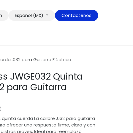
ón
Español (MX)
Contáctenos
da .032 para Guitarra Eléctrica
s JWGE032 Quinta
2 para Guitarra
+52 222 197 6600
hola@onlymusicshop.com
)
Paz
inta cuerda La calibre .032 para guitarra
ara ofrecer una respuesta firme, clara y con
egistros graves. Ideal para reemplazo