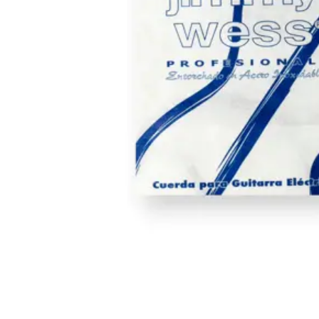
baterías hasta teclados, vientos y equipos 
tenemos todo lo que necesitas para crear y
💡
Iluminación para Escenarios
: Dale vida 
presentaciones con nuestra variedad en luces
focos inteligentes y controladores para sh
impactantes.
🔊
Equipos de Audio
: Amplificadores, mezc
micrófonos, sistemas de sonido portátiles y
para estudios y eventos en vivo.
🎶
Accesorios y Más
: Cables, fundas, afina
y todo lo esencial para músicos y técnicos.
En
Only Music Shop
, combinamos
asesoría
productos de primeras marcas y precios
competitivos
para que encuentres justo lo
¡Visítanos y haz que tu música suene mejor