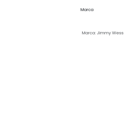
Marca
Con la tecnología de
25
Español (MX)
|
Español
Marca
:
Jimmy Wess