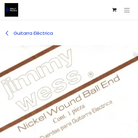
Ir al contenido
Guitarra Eléctrica