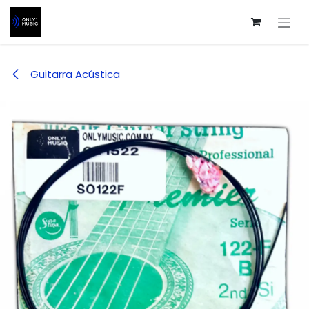
Ir al contenido
Guitarra Acústica